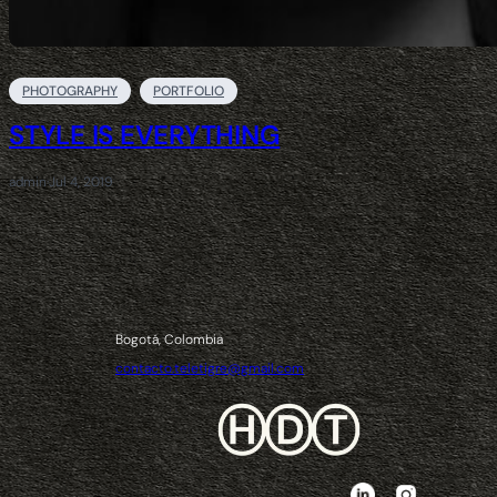
PHOTOGRAPHY
PORTFOLIO
STYLE IS EVERYTHING
admin
·
Jul 4, 2019
Bogotá, Colombia
contacto.teletigre@gmail.com